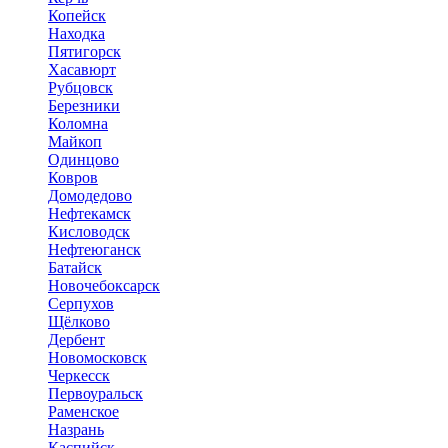
Копейск
Находка
Пятигорск
Хасавюрт
Рубцовск
Березники
Коломна
Майкоп
Одинцово
Ковров
Домодедово
Нефтекамск
Кисловодск
Нефтеюганск
Батайск
Новочебоксарск
Серпухов
Щёлково
Дербент
Новомосковск
Черкесск
Первоуральск
Раменское
Назрань
Каспийск