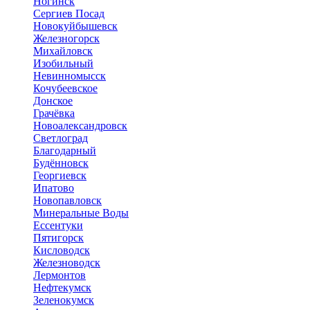
Ногинск
Сергиев Посад
Новокуйбышевск
Железногорск
Михайловск
Изобильный
Невинномысск
Кочубеевское
Донское
Грачёвка
Новоалександровск
Светлоград
Благодарный
Будённовск
Георгиевск
Ипатово
Новопавловск
Минеральные Воды
Ессентуки
Пятигорск
Кисловодск
Железноводск
Лермонтов
Нефтекумск
Зеленокумск