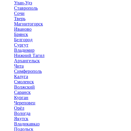
Улан-Удэ
Ставрополь
Сочи
Тверь
Магнитогорск
Иваново
Брянск
Белгород
Сургут
Владимир
Нижний Тагил
Архангельск
Чита
Симферополь
Калуга
Смоленск
Волжский
Саранск
Курган
Череповец
Орёл
Вологда
Якутск
Владикавказ
Подольск