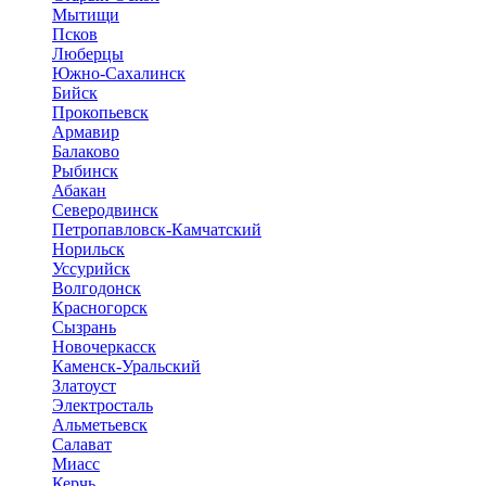
Мытищи
Псков
Люберцы
Южно-Сахалинск
Бийск
Прокопьевск
Армавир
Балаково
Рыбинск
Абакан
Северодвинск
Петропавловск-Камчатский
Норильск
Уссурийск
Волгодонск
Красногорск
Сызрань
Новочеркасск
Каменск-Уральский
Златоуст
Электросталь
Альметьевск
Салават
Миасс
Керчь