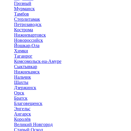
Грозный
Мурманск
Тамбов
Стерлитамак
Петрозаводск
Кострома
Нижневартовск
Новороссийск
Йошкар-Ола
Химки
Таганрог
Комсомольск-на-Амуре
Сыктывкар
Нижнекамск
Нальчик
Шахты
Дзержинск
Орск
Братск
Благовещенск
Энгельс
Ангарск
Королёв
Великий Новгород
Старый Оскол