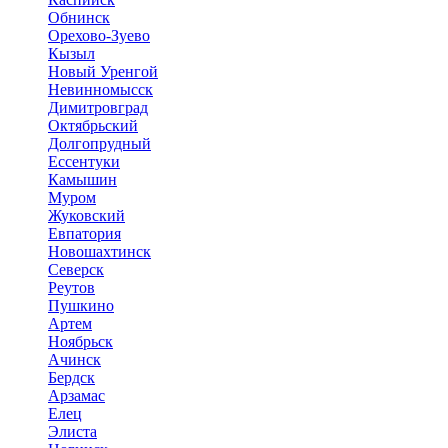
Обнинск
Орехово-Зуево
Кызыл
Новый Уренгой
Невинномысск
Димитровград
Октябрьский
Долгопрудный
Ессентуки
Камышин
Муром
Жуковский
Евпатория
Новошахтинск
Северск
Реутов
Пушкино
Артем
Ноябрьск
Ачинск
Бердск
Арзамас
Елец
Элиста