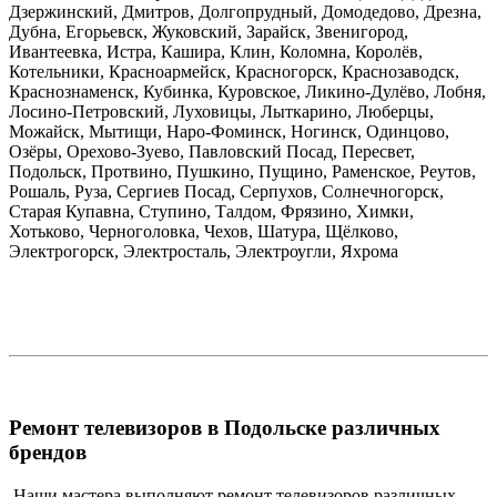
Дзержинский, Дмитров, Долгопрудный, Домодедово, Дрезна,
Дубна, Егорьевск, Жуковский, Зарайск, Звенигород,
Ивантеевка, Истра, Кашира, Клин, Коломна, Королёв,
Котельники, Красноармейск, Красногорск, Краснозаводск,
Краснознаменск, Кубинка, Куровское, Ликино-Дулёво, Лобня,
Лосино-Петровский, Луховицы, Лыткарино, Люберцы,
Можайск, Мытищи, Наро-Фоминск, Ногинск, Одинцово,
Озёры, Орехово-Зуево, Павловский Посад, Пересвет,
Подольск, Протвино, Пушкино, Пущино, Раменское, Реутов,
Рошаль, Руза, Сергиев Посад, Серпухов, Солнечногорск,
Старая Купавна, Ступино, Талдом, Фрязино, Химки,
Хотьково, Черноголовка, Чехов, Шатура, Щёлково,
Электрогорск, Электросталь, Электроугли, Яхрома
Ремонт телевизоров в Подольске различных
брендов
Наши мастера выполняют ремонт телевизоров различных