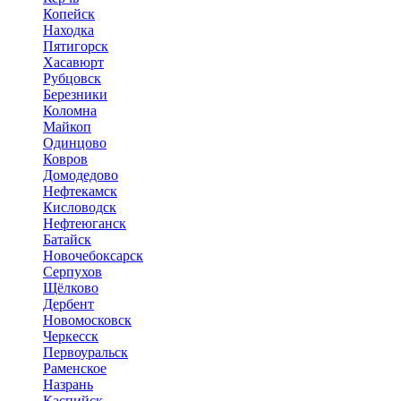
Копейск
Находка
Пятигорск
Хасавюрт
Рубцовск
Березники
Коломна
Майкоп
Одинцово
Ковров
Домодедово
Нефтекамск
Кисловодск
Нефтеюганск
Батайск
Новочебоксарск
Серпухов
Щёлково
Дербент
Новомосковск
Черкесск
Первоуральск
Раменское
Назрань
Каспийск