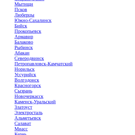
Мытищи
Псков
Люберцы
Южно-Сахалинск
Бийск
Прокопьевск
Армавир
Балаково
Рыбинск
Абакан
Северодвинск
Петропавловск-Камчатский
Норильск
Уссурийск
Волгодонск
Красногорск
Сызрань
Новочеркасск
Каменск-Уральский
Златоуст
Электросталь
Альметьевск
Салават
Миасс
Керчь