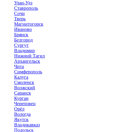
Улан-Удэ
Ставрополь
Сочи
Тверь
Магнитогорск
Иваново
Брянск
Белгород
Сургут
Владимир
Нижний Тагил
Архангельск
Чита
Симферополь
Калуга
Смоленск
Волжский
Саранск
Курган
Череповец
Орёл
Вологда
Якутск
Владикавказ
Подольск