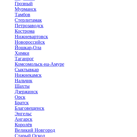
Грозный
Мурманск
Тамбов
Стерлитамак
Петрозаводск
Кострома
Нижневартовск
Новороссийск
Йошкар-Ола
Химки
Таганрог
Комсомольск-на-Амуре
Сыктывкар
Нижнекамск
Нальчик
Шахты
Дзержинск
Орск
Братск
Благовещенск
Энгельс
Ангарск
Королёв
Великий Новгород
Старый Оскол