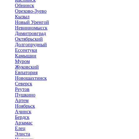
Обнинск
Орехово-Зуево
Кызыл
Новый Уренгой
Невинномысск
Димитровград
Октябрьский
Долгопрудный
Ессентуки
Камышин
Муром
Жуковский
Евпатория
Новошахтинск
Северск
Реутов
Пушкино
Артем
Ноябрьск
Ачинск
Бердск
Арзамас
Елец
Элиста