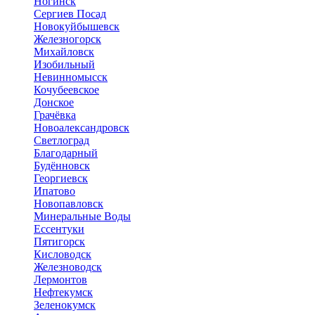
Ногинск
Сергиев Посад
Новокуйбышевск
Железногорск
Михайловск
Изобильный
Невинномысск
Кочубеевское
Донское
Грачёвка
Новоалександровск
Светлоград
Благодарный
Будённовск
Георгиевск
Ипатово
Новопавловск
Минеральные Воды
Ессентуки
Пятигорск
Кисловодск
Железноводск
Лермонтов
Нефтекумск
Зеленокумск