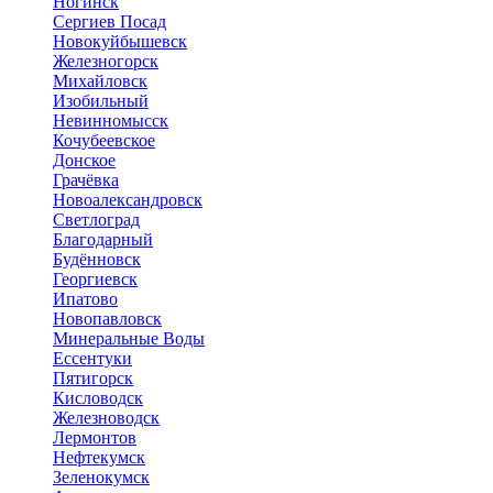
Ногинск
Сергиев Посад
Новокуйбышевск
Железногорск
Михайловск
Изобильный
Невинномысск
Кочубеевское
Донское
Грачёвка
Новоалександровск
Светлоград
Благодарный
Будённовск
Георгиевск
Ипатово
Новопавловск
Минеральные Воды
Ессентуки
Пятигорск
Кисловодск
Железноводск
Лермонтов
Нефтекумск
Зеленокумск