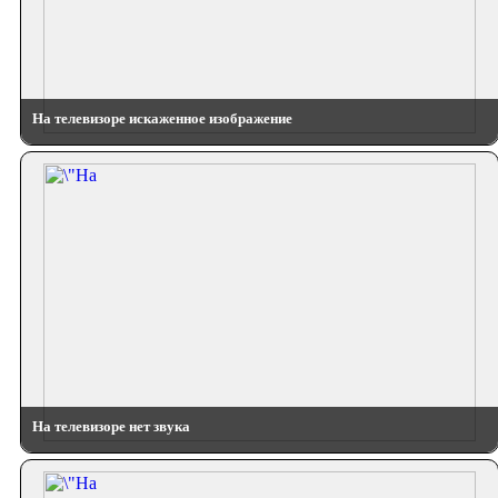
На телевизоре искаженное изображение
На телевизоре нет звука