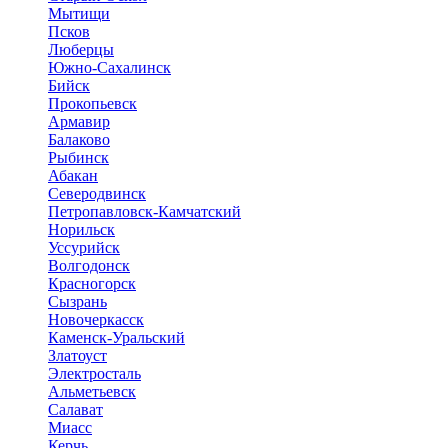
Мытищи
Псков
Люберцы
Южно-Сахалинск
Бийск
Прокопьевск
Армавир
Балаково
Рыбинск
Абакан
Северодвинск
Петропавловск-Камчатский
Норильск
Уссурийск
Волгодонск
Красногорск
Сызрань
Новочеркасск
Каменск-Уральский
Златоуст
Электросталь
Альметьевск
Салават
Миасс
Керчь