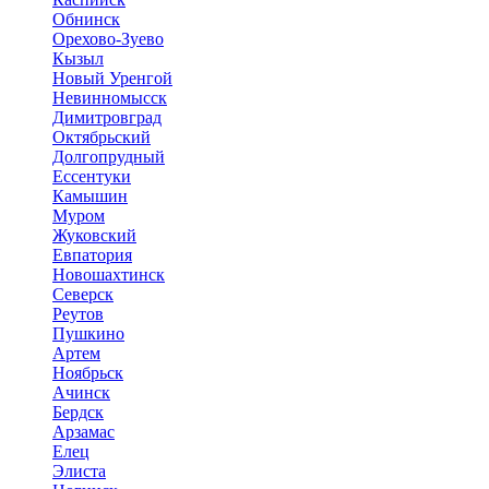
Обнинск
Орехово-Зуево
Кызыл
Новый Уренгой
Невинномысск
Димитровград
Октябрьский
Долгопрудный
Ессентуки
Камышин
Муром
Жуковский
Евпатория
Новошахтинск
Северск
Реутов
Пушкино
Артем
Ноябрьск
Ачинск
Бердск
Арзамас
Елец
Элиста