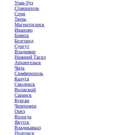
Улан-Удэ
Ставрополь
Сочи
Тверь
Магнитогорск
Иваново
Брянск
Белгород
Сургут
Владимир
Нижний Тагил
Архангельск
Чита
Симферополь
Калуга
Смоленск
Волжский
Саранск
Курган
Череповец
Орёл
Вологда
Якутск
Владикавказ
Подольск