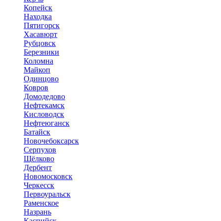
Копейск
Находка
Пятигорск
Хасавюрт
Рубцовск
Березники
Коломна
Майкоп
Одинцово
Ковров
Домодедово
Нефтекамск
Кисловодск
Нефтеюганск
Батайск
Новочебоксарск
Серпухов
Щёлково
Дербент
Новомосковск
Черкесск
Первоуральск
Раменское
Назрань
Каспийск