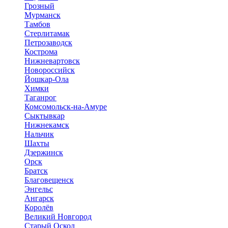
Грозный
Мурманск
Тамбов
Стерлитамак
Петрозаводск
Кострома
Нижневартовск
Новороссийск
Йошкар-Ола
Химки
Таганрог
Комсомольск-на-Амуре
Сыктывкар
Нижнекамск
Нальчик
Шахты
Дзержинск
Орск
Братск
Благовещенск
Энгельс
Ангарск
Королёв
Великий Новгород
Старый Оскол