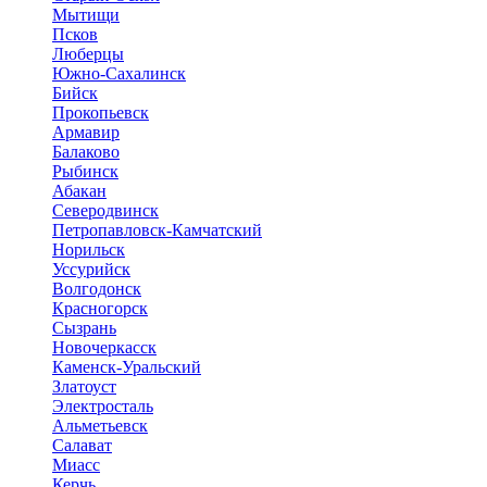
Мытищи
Псков
Люберцы
Южно-Сахалинск
Бийск
Прокопьевск
Армавир
Балаково
Рыбинск
Абакан
Северодвинск
Петропавловск-Камчатский
Норильск
Уссурийск
Волгодонск
Красногорск
Сызрань
Новочеркасск
Каменск-Уральский
Златоуст
Электросталь
Альметьевск
Салават
Миасс
Керчь