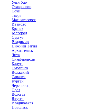
Улан-Удэ
Ставрополь
Сочи
Тверь
Магнитогорск
Иваново
Брянск
Белгород
Сургут
Владимир
Нижний Тагил
Архангельск
Чита
Симферополь
Калуга
Смоленск
Волжский
Саранск
Курган
Череповец
Орёл
Вологда
Якутск
Владикавказ
Подольск