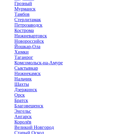
Грозный
Мурманск
Тамбов
Стерлитамак
Петрозаводск
Кострома
Нижневартовск
Новороссийск
Йошкар-Ола
Химки
Таганрог
Комсомольск-на-Амуре
Сыктывкар
Нижнекамск
Нальчик
Шахты
Дзержинск
Орск
Братск
Благовещенск
Энгельс
Ангарск
Королёв
Великий Новгород
Старый Оскол