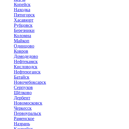
Копейск
Находка
Пятигорск
Хасавюрт
Рубцовск
Березники
Коломна
Майкоп
Одинцово
Ковров
Домодедово
Нефтекамск
Кисловодск
Нефтеюганск
Батайск
Новочебоксарск
Серпухов
Щёлково
Дербент
Новомосковск
Черкесск
Первоуральск
Раменское
Назрань
Каспийск