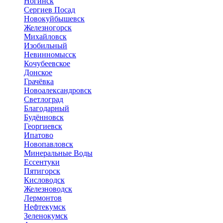
Ногинск
Сергиев Посад
Новокуйбышевск
Железногорск
Михайловск
Изобильный
Невинномысск
Кочубеевское
Донское
Грачёвка
Новоалександровск
Светлоград
Благодарный
Будённовск
Георгиевск
Ипатово
Новопавловск
Минеральные Воды
Ессентуки
Пятигорск
Кисловодск
Железноводск
Лермонтов
Нефтекумск
Зеленокумск