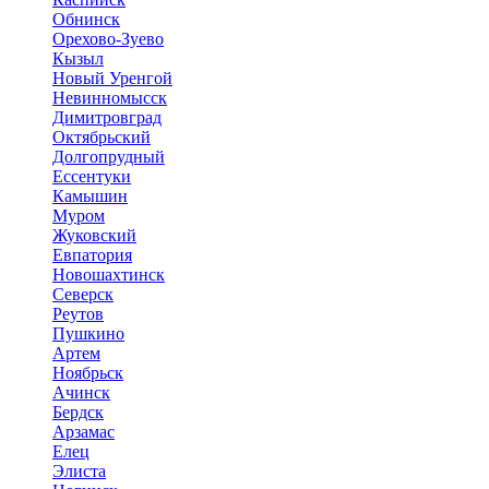
Обнинск
Орехово-Зуево
Кызыл
Новый Уренгой
Невинномысск
Димитровград
Октябрьский
Долгопрудный
Ессентуки
Камышин
Муром
Жуковский
Евпатория
Новошахтинск
Северск
Реутов
Пушкино
Артем
Ноябрьск
Ачинск
Бердск
Арзамас
Елец
Элиста