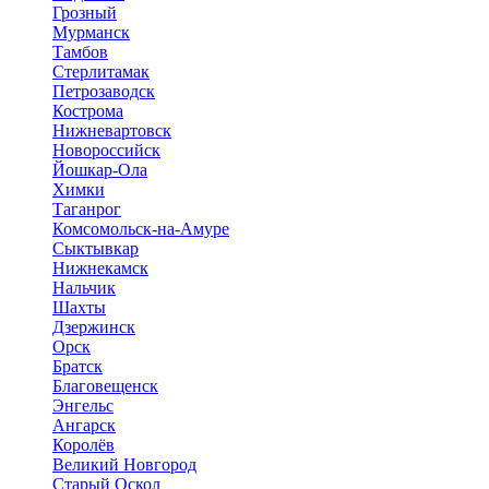
Грозный
Мурманск
Тамбов
Стерлитамак
Петрозаводск
Кострома
Нижневартовск
Новороссийск
Йошкар-Ола
Химки
Таганрог
Комсомольск-на-Амуре
Сыктывкар
Нижнекамск
Нальчик
Шахты
Дзержинск
Орск
Братск
Благовещенск
Энгельс
Ангарск
Королёв
Великий Новгород
Старый Оскол