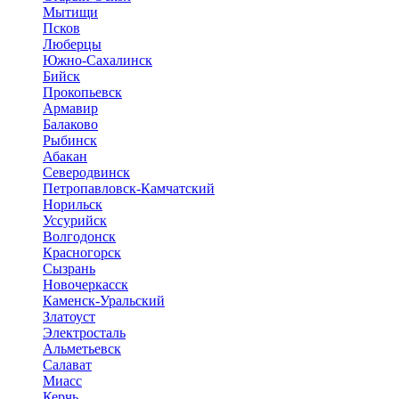
Мытищи
Псков
Люберцы
Южно-Сахалинск
Бийск
Прокопьевск
Армавир
Балаково
Рыбинск
Абакан
Северодвинск
Петропавловск-Камчатский
Норильск
Уссурийск
Волгодонск
Красногорск
Сызрань
Новочеркасск
Каменск-Уральский
Златоуст
Электросталь
Альметьевск
Салават
Миасс
Керчь