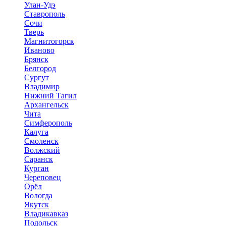
Улан-Удэ
Ставрополь
Сочи
Тверь
Магнитогорск
Иваново
Брянск
Белгород
Сургут
Владимир
Нижний Тагил
Архангельск
Чита
Симферополь
Калуга
Смоленск
Волжский
Саранск
Курган
Череповец
Орёл
Вологда
Якутск
Владикавказ
Подольск