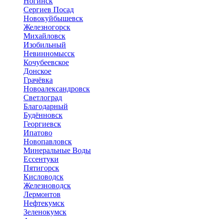
Ногинск
Сергиев Посад
Новокуйбышевск
Железногорск
Михайловск
Изобильный
Невинномысск
Кочубеевское
Донское
Грачёвка
Новоалександровск
Светлоград
Благодарный
Будённовск
Георгиевск
Ипатово
Новопавловск
Минеральные Воды
Ессентуки
Пятигорск
Кисловодск
Железноводск
Лермонтов
Нефтекумск
Зеленокумск