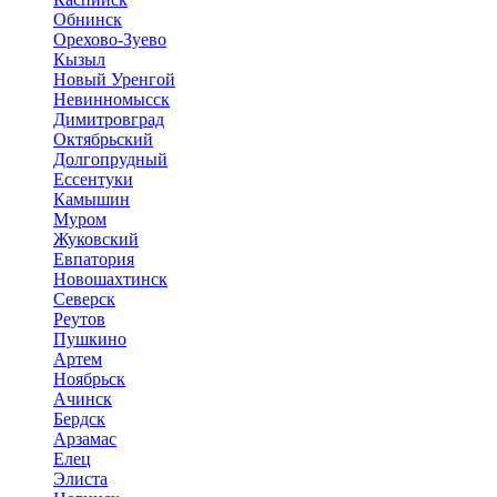
Обнинск
Орехово-Зуево
Кызыл
Новый Уренгой
Невинномысск
Димитровград
Октябрьский
Долгопрудный
Ессентуки
Камышин
Муром
Жуковский
Евпатория
Новошахтинск
Северск
Реутов
Пушкино
Артем
Ноябрьск
Ачинск
Бердск
Арзамас
Елец
Элиста