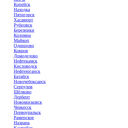
Копейск
Находка
Пятигорск
Хасавюрт
Рубцовск
Березники
Коломна
Майкоп
Одинцово
Ковров
Домодедово
Нефтекамск
Кисловодск
Нефтеюганск
Батайск
Новочебоксарск
Серпухов
Щёлково
Дербент
Новомосковск
Черкесск
Первоуральск
Раменское
Назрань
Каспийск